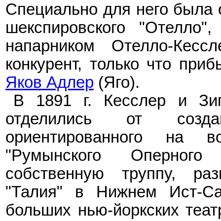
Специально для него была 
шекспировского "Отелло",
напарником Отелло-Кесс
конкурент, только что при
Яков Адлер
(Яго).
В 1891
г. Кесслер и Зи
отделились от созд
ориентированного на 
"Румынского Оперног
собственную труппу, ра
"Талия" в Нижнем Ист-С
больших нью-йоркских теат