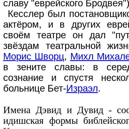
славу "еврейского Бродвея")
Кесслер был постановщико
актёром, и в других евре
своём театре он дал "пу
звёздам театральной жизн
Морис Шворц
,
Михл Михале
в зените славы: в серед
сознание и спустя неско
больнице Бет-
Израэл
.
Имена Дэвид и Дувид - соо
идишская формы
библейск