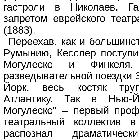
гастроли в Николаев. Г
запретом еврейского теат
(1883).
Переехав, как и большинст
Румынию, Кесслер поступи
Могулеско и Финкеля
разведывательной поездки 
Йорк, весь костяк тру
Атлантику. Так в Нью-Й
Могулеско" – первый проф
театральный коллектив 
распознал драматичес