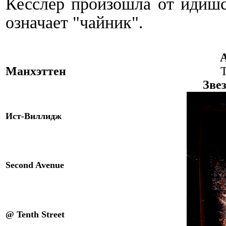
Кесслер произошла от идиш
означает "чайник".
А
Манхэттен
T
Зве
Ист-Виллидж
Second Avenue
@ Tenth Street