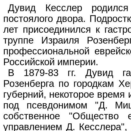
Дувид Кесслер родился
постоялого двора. Подростк
лет присоединился к гаст
труппе Израиля Розенберг
профессиональной еврейск
Российской
и
мперии.
В 1879-83
гг. Дувид г
Розенберга по городкам Хе
губерний, некоторое время 
под псевдонимом "Д. Миш
собственное "Общество е
управлением Д. Кесслера",