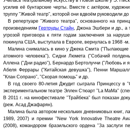
У
чилась театральному искусству в Нов
ой
школ
е
у
Э. Писк
усилив е
ё
бунтарские черты.
Вместе с актёром, художн
труппу
"
Живой театр
"
, котор
ой
они вдвоём руководили до с
В репертуаре
"
Живого театра
"
, основ
анного
на принц
произведениям
Гертруды Стайн
, Джона Эшбери и др.,
а
т
угрозой приговора к
пяти
годам заключения за нарушен
покинула США, выступала в Европе
,
вернулась в 1968
-м
.
Малина снималась в кино у Джека Смита (
"
Пылающие 
атомного человека
"
), Сидни Люмета (
"
Собачий полден
Аллена (
"
Дни радио
"
), Бернардо Бертолуччи (
"
Любовь и я
Абеля Феррары (
"
Китайская
девушка"
), Пенни Маршалл
"
Клан Сопрано
", "
Скорая помощь
"
и др.
В год своего 80-летия Джудит
сыграла
Принцесс
у
в
"
экспериментальном театре Эллен Стюарт "La MaMa" (спек
В 2011 г
.
на
кино
фестивале
"
Трайбека
"
был
показан
доку
(реж. Асад Джафарян).
Малина была а
втор
ом
нескольких дневниковых книг
, л
1989, 2007) и преми
и
"
New York Innovative Theatre Aw
(2008)
,
к
омандор
ом
бразильского ордена
"
За заслуги п