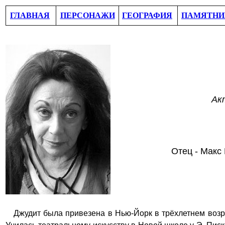
ГЛАВНАЯ
ПЕРСОНАЖИ
ГЕОГРАФИЯ
ПАМЯТНИ
А
к
Отец
- Макс
Джудит
была привезена
в Нью-Йорк
в трёхлетнем возр