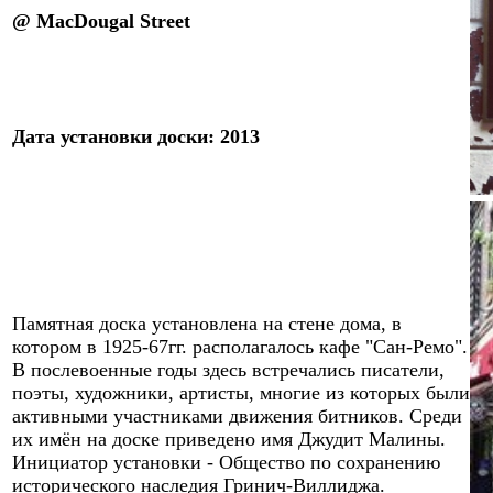
@
MacDougal Street
Дата
установки доски
:
2013
Памятная доска установлена на
с
тене дома, в
котором в
1925-67
гг. располагалось кафе "Сан-Ремо".
В послевоенные годы здесь встречались
писатели
,
поэт
ы, художники, артисты, многие из которых были
активными участниками движения битников. Среди
их имён на доске приведено имя Джудит Малины.
Инициатор установки - Общество по сохранению
исторического наследия Гринич-Виллиджа.