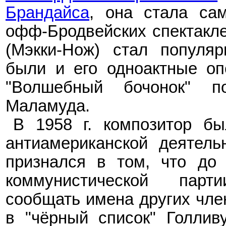
Брандайса
, она стала са
офф-Бродвейских спектаклей
(Мэкки-Нож) стал популя
были и его одноактные оп
"Волшебный бочонок" п
Маламуда.
В 1958
г. композитор б
антиамериканской деятель
признался в том, что до
коммунистической парт
сообщать имена других чле
в "чёрный список" Голлив