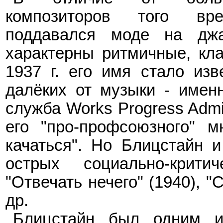
композиторов того вр
поддавался моде на джа
характерны ритмичные, кла
1937
г. его имя стало из
далёких от музыки
-
именн
служба Works Progress Admin
его "про-профсоюзного" м
качаться". Но Блицстайн и
острых социально-крити
"Отвечать нечего" (1940), "
др.
Блицстайн был одним и