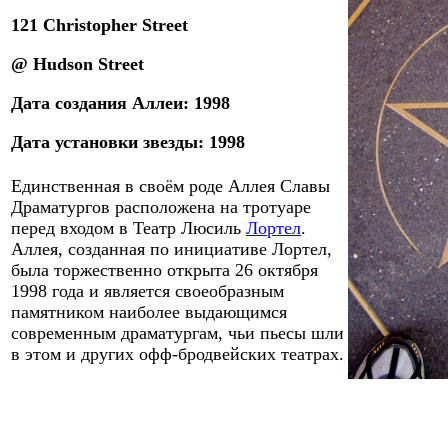
121 Christopher Street
@ Hudson Street
Дат
а
создания Аллеи
: 19
98
Дат
а
установки звезды
: 19
98
Единственная в своём роде Аллея Славы
Драматургов расположена на тротуаре
перед входом в Театр Люсиль
Лортел
.
Аллея, созданная по инициативе Лортел,
была торжественно открыта 26 октября
1998 года
и является своеобразным
памятником наиболее выдающимся
современным драматургам, чьи пьесы шли
в этом и других офф-бродвейских театрах.